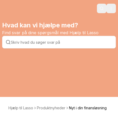
Search
Ope
Hvad kan vi hjælpe med?
Find svar på dine spørgsmål med Hjælp til Lasso
Hjælp til Lasso
Produktnyheder
Nyt i din finansløsning