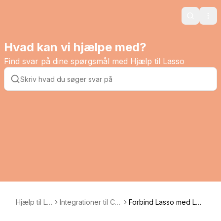
Search
Ope
Hvad kan vi hjælpe med?
Find svar på dine spørgsmål med Hjælp til Lasso
Hjælp til La
Integrationer til CR
Forbind Lasso med Lea
sso
M-systemer og dia
ddesk