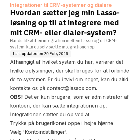
dialere
grere med mit CRM- eller
Integrationer til CRM-systemer og dialere
dialer-system?
Hvordan sætter jeg min Lasso-
løsning op til at integrere med
mit CRM- eller dialer-system?
Har du tilkøbt en integration mellem Lasso og dit CRM-
system, kan du selv sætte integrationen op.
Last updated on
20 Feb, 2026
Afhængigt af hvilket system du har, varierer det
hvilke oplysninger, der skal bruges for at forbinde
de to systemer. Er du i tvivl om noget, kan du altid
kontakte os på
contact@lassox.com
.
OBS!
Det er kun brugere, som er administrator af
kontoen, der kan sætte integrationen op.
Integrationen sætter du op ved at:
Trykke på brugerikonet oppe i højre hjørne
Vælg 'Kontoindstillinger'.