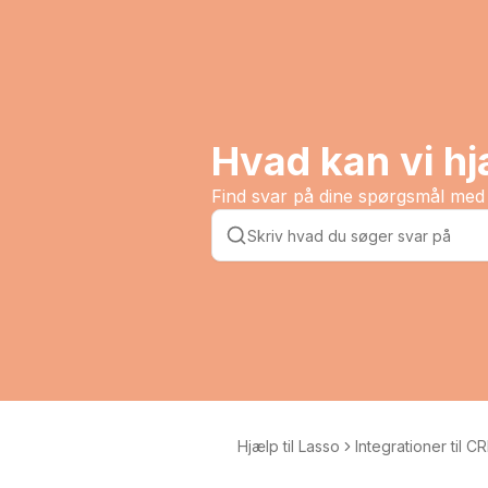
Hvad kan vi h
Find svar på dine spørgsmål med 
Hjælp til Lasso
Integrationer til C
stemer og dialere