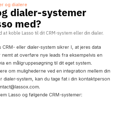
er og dialere
og dialer-systemer
asso med?
d at koble Lasso til dit CRM-system eller din dialer.
s CRM- eller dialer-system sikrer I, at jeres data
er nemt at overføre nye leads fra eksempelvis en
ia en målgruppesøgning til dit eget system.
ere om mulighederne ved en integration mellem din
r dialer-system, kan du tage fat i din kontaktperson
ntact@lassox.com
.
ellem Lasso og følgende CRM-systemer: