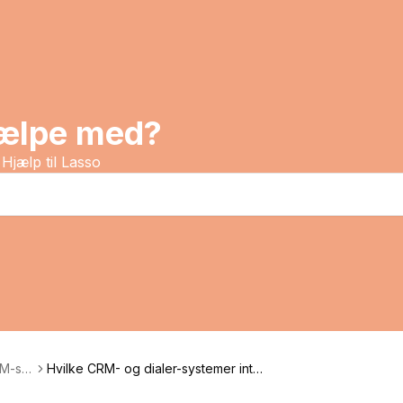
jælpe med?
Hjælp til Lasso
RM-sy
Hvilke CRM- og dialer-systemer inte
grerer Lasso med?