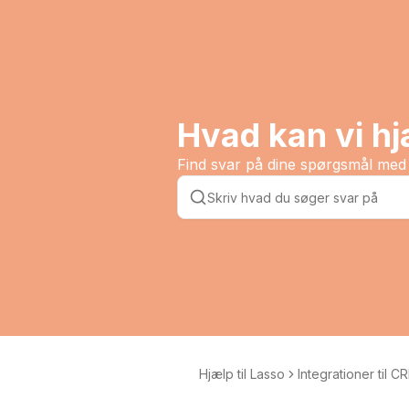
Hvad kan vi h
Find svar på dine spørgsmål med 
Hjælp til Lasso
Integrationer til C
stemer og dialere