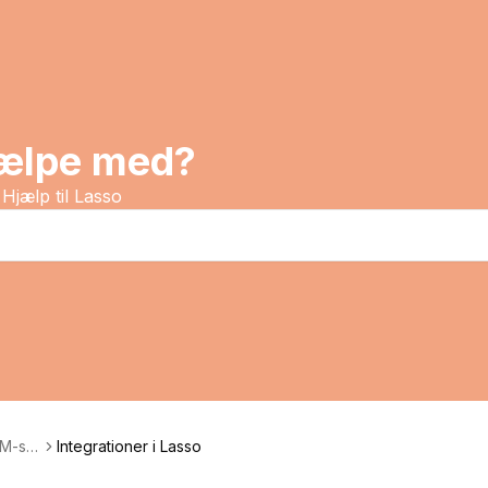
jælpe med?
Hjælp til Lasso
RM-sy
Integrationer i Lasso