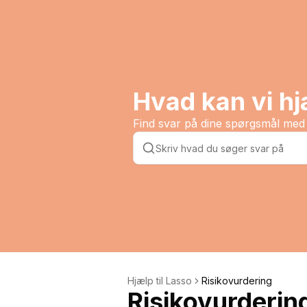
Hvad kan vi h
Find svar på dine spørgsmål med 
Hjælp til Lasso
Risikovurdering
Risikovurderin