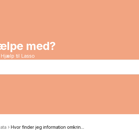
jælpe med?
Hjælp til Lasso
ata
Hvor finder jeg information omkring
ejendomme?