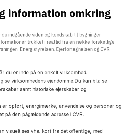
eg information omkring
du indgående viden og kendskab til bygninger,
ormationer trukket i realtid fra en række forskellige
ysningen, Energistyrelsen, Ejerfortegnelsen og CVR.
år du er inde på en enkelt virksomhed.
d og se virksomhedens ejendomme.Du kan bl.a se
skaber samt historiske ejerskaber og
 er opført, energimærke, anvendelse og personer og
ret på den pågældende adresse i CVR.
visuelt ses vha. kort fra det offentlige, med