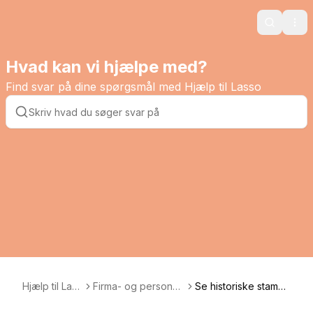
Search
Ope
Hvad kan vi hjælpe med?
Find svar på dine spørgsmål med Hjælp til Lasso
Hjælp til Lass
Firma- og personda
Se historiske stamda
o
ta
ta