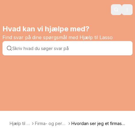
Search
Ope
Hvad kan vi hjælpe med?
Find svar på dine spørgsmål med Hjælp til Lasso
Hjælp til L
Firma- og perso
Hvordan ser jeg et firmas r
asso
ndata
eelle- og ultimative ejere?