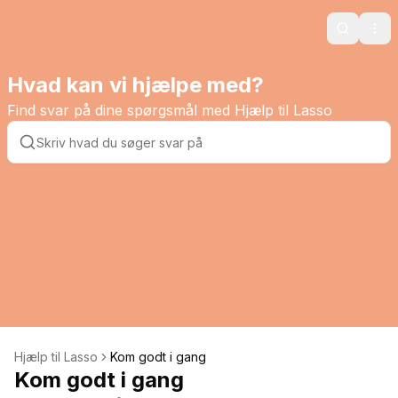
Search
Ope
Hvad kan vi hjælpe med?
Find svar på dine spørgsmål med Hjælp til Lasso
Hjælp til Lasso
Kom godt i gang
Kom godt i gang