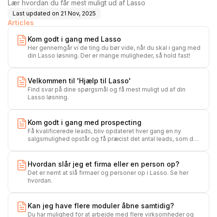
Lær hvordan du får mest muligt ud af Lasso
Last updated on
21 Nov, 2025
Articles
Kom godt i gang med Lasso
Her gennemgår vi de ting du bør vide, når du skal i gang med
din Lasso løsning. Der er mange muligheder, så hold fast!
Velkommen til 'Hjælp til Lasso'
Find svar på dine spørgsmål og få mest muligt ud af din
Lasso løsning.
Kom godt i gang med prospecting
Få kvalificerede leads, bliv opdateret hver gang en ny
salgsmulighed opstår og få præcist det antal leads, som du
ønsker - hver eneste uge.
Hvordan slår jeg et firma eller en person op?
Det er nemt at slå firmaer og personer op i Lasso. Se her
hvordan.
Kan jeg have flere moduler åbne samtidig?
Du har mulighed for at arbejde med flere virksomheder og