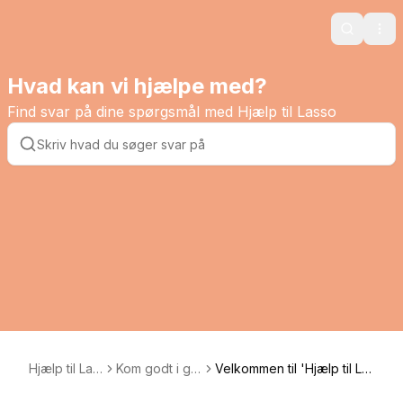
Search
Ope
Hvad kan vi hjælpe med?
Find svar på dine spørgsmål med Hjælp til Lasso
Hjælp til Las
Kom godt i ga
Velkommen til 'Hjælp til La
so
ng
sso'