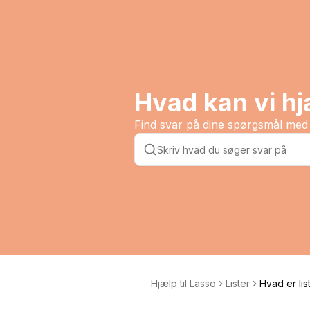
Hvad kan vi h
Find svar på dine spørgsmål med 
Hjælp til Lasso
Lister
Hvad er lis
eg bruge d