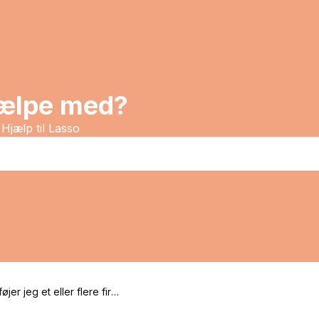
jælpe med?
Hjælp til Lasso
øjer jeg et eller flere firm
rsoner til en liste?