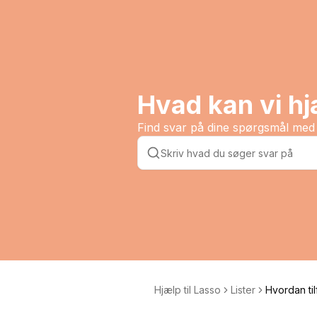
Hvad kan vi h
Find svar på dine spørgsmål med 
Hjælp til Lasso
Lister
Hvordan tilf
aer eller pe