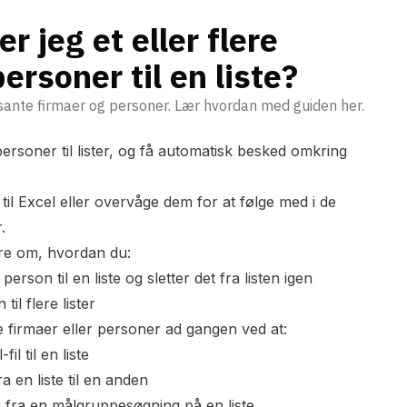
r jeg et eller flere
personer til en liste?
ssante firmaer og personer. Lær hvordan med guiden her.
personer til lister, og få automatisk besked omkring
til Excel
eller overvåge dem for at følge med i de
r.
re om, hvordan du:
 person til en liste og sletter det fra listen igen
 til flere lister
 firmaer eller personer ad gangen ved at:
il til en liste
a en liste til en anden
 fra en
målgruppesøgning
på en liste