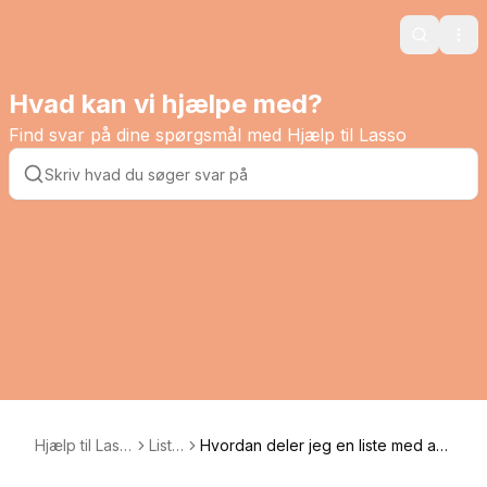
Search
Ope
Hvad kan vi hjælpe med?
Find svar på dine spørgsmål med Hjælp til Lasso
Hjælp til Lass
Liste
Hvordan deler jeg en liste med an
o
r
dre brugere?