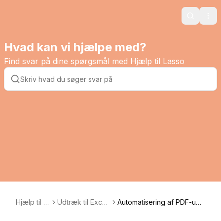
Search
Ope
Hvad kan vi hjælpe med?
Find svar på dine spørgsmål med Hjælp til Lasso
Hjælp til L
Udtræk til Excel
Automatisering af PDF-udtr
asso
& PDF
æk med Lasso