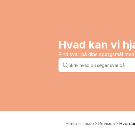
Hvad kan vi h
Find svar på dine spørgsmål med 
Hjælp til Lasso
Revision
Hvordan
gninger