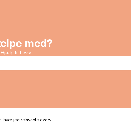
jælpe med?
Hjælp til Lasso
 laver jeg relavante overvå
 som revisor?