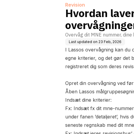
Revision
Hvordan laver
overvågninge
Overvåg dit MNE nummer, dine 
Last updated on
23 Feb, 2026
I Lassos overvågning kan du 
egne kriterier, og det gør det
registreret dig som deres revi
Opret din overvågning ved før
Åben Lassos målgruppesøgn
Indsæt dine kriterier:
Fx: Indsæt fx dit mne-nummer
under fanen ’detaljeret’, hvis 
seneste regnskab med dit mn
Fx: Indsæt jeres revisionshus’