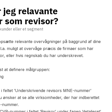
 jeg relavante
r som revisor?
kunder eller et segment
opsætte relevante overvågninger på baggrund af dine
 bl.a. muligt at overvåge præcis de firmaer som har
sor, eller hvis regnskab du har underskrevet.
st at definere målgruppen:
ing
 i feltet ’Underskrivende revisors MNE-nummer’
du ønsker at se alle virksomheder, der har indberettet
e-nummer.
 CVR-nummer i feltet ’Revisor’ under fanen ’detaljeret’