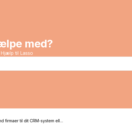
jælpe med?
Hjælp til Lasso
d firmaer til dit CRM-system eller
 dialer, når de matcher dine søge