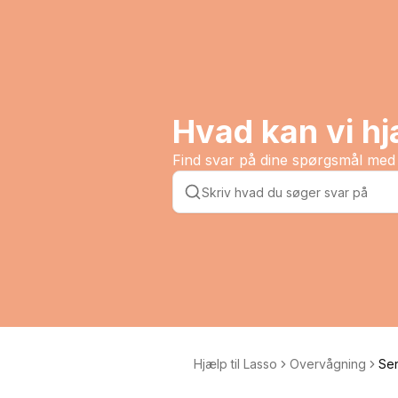
Hvad kan vi h
Find svar på dine spørgsmål med 
Hjælp til Lasso
Overvågning
Sen
din